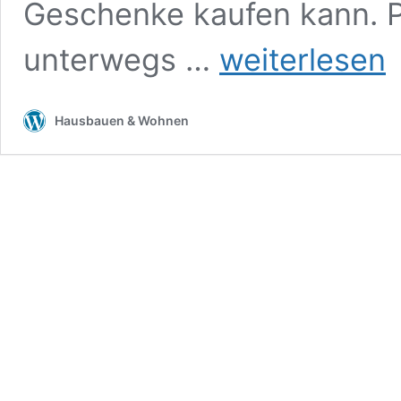
Geschenke kaufen kann. P
Weihnachten
unterwegs …
weiterlesen
steht
vor
der
Hausbauen & Wohnen
Tür
und
noch
keine
Geschenke?!