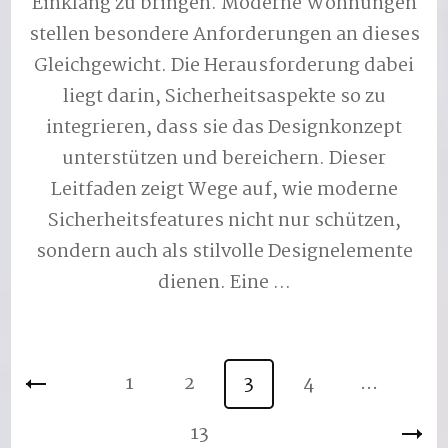
Einklang zu bringen. Moderne Wohnungen
stellen besondere Anforderungen an dieses
Gleichgewicht. Die Herausforderung dabei
liegt darin, Sicherheitsaspekte so zu
integrieren, dass sie das Designkonzept
unterstützen und bereichern. Dieser
Leitfaden zeigt Wege auf, wie moderne
Sicherheitsfeatures nicht nur schützen,
sondern auch als stilvolle Designelemente
dienen. Eine …
Seitennummerierung
1
2
3
4
…
Seite
Seite
Seite
Seite
der
13
Seite
Beiträge