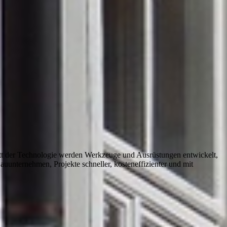
itt der Technologie werden Werkzeuge und Ausrüstungen entwickelt,
Bauunternehmen, Projekte schneller, kosteneffizienter und mit