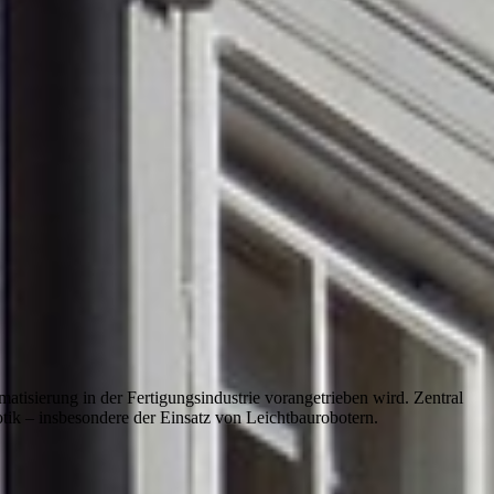
tomatisierung in der Fertigungsindustrie vorangetrieben wird. Zentral
otik – insbesondere der Einsatz von Leichtbaurobotern.