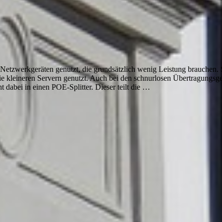
Netzwerkgeräten genutzt, die grundsätzlich wenig Leistung brauchen. 
e kleineren Servern genutzt. Auch bei den schnurlosen Übertragungs
t dabei in einen POE-Splitter. Dieser teilt die …