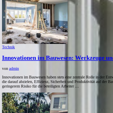
Technik
Innovationen im Bauwesen: Werkzeuge und 
von
admin
Innovationen im Bauwesen haben stets eine zentrale Rolle in der En
die darauf abzielen, Effizienz, Sicherheit und Produktivität auf der B
geringerem Risiko für die beteiligten Arbeiter …