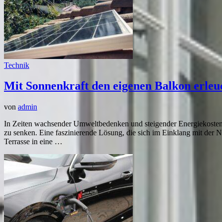
Technik
Mit Sonnenkraft den eigenen Balkon erleu
von
admin
In Zeiten wachsender Umweltbedenken und steigender Energiekosten
zu senken. Eine faszinierende Lösung, die sich im Einklang mit der Nat
Terrasse in eine …