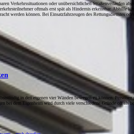
baren Verkehrssituationen oder unübersichtlichen Straßenverläufen abg
rkehrsteilnehmer oftmals erst spät als Hindernis erkennbar. Abhilfe kön
racht werden können. Bei Einsatzfahrzeugen des Rettungsdienstes oder
ken
elbstständig in den eigenen vier Wänden bewegen zu können. Personen 
gen bei dem Eigenheim wird durch viele verschiedene Gründe oft als
ig warm – auch draußen