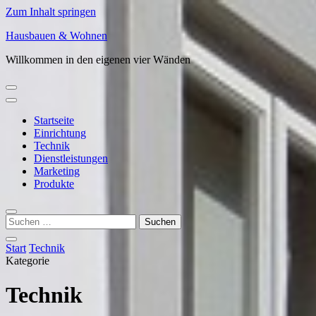
Zum Inhalt springen
Hausbauen & Wohnen
Willkommen in den eigenen vier Wänden
Startseite
Einrichtung
Technik
Dienstleistungen
Marketing
Produkte
Suchen
nach:
Start
Technik
Kategorie
Technik