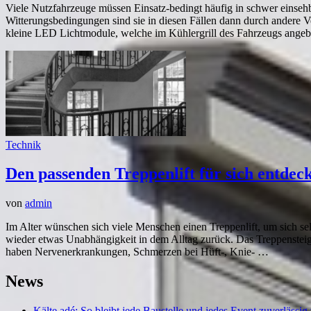
Viele Nutzfahrzeuge müssen Einsatz-bedingt häufig in schwer einseh
Witterungsbedingungen sind sie in diesen Fällen dann durch andere Ve
kleine LED Lichtmodule, welche im Kühlergrill des Fahrzeugs angeb
Technik
Den passenden Treppenlift für sich entdec
von
admin
Im Alter wünschen sich viele Menschen einen Treppenlift, um sich s
wieder etwas Unabhängigkeit in dem Alltag zurück. Das Treppenstei
haben Nervenerkrankungen, Schmerzen bei Hüft-, Knie- …
News
Kälte adé: So bleibt jede Baustelle und jedes Event zuverläss