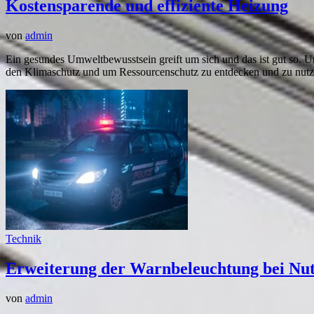
Kostensparende und effiziente Heizung
von
admin
Ein gesundes Umweltbewusstsein greift um sich und das ist gut so. 
den Klimaschutz und um Ressourcenschutz zu entdecken und zu nutze
Technik
Erweiterung der Warnbeleuchtung bei Nu
von
admin