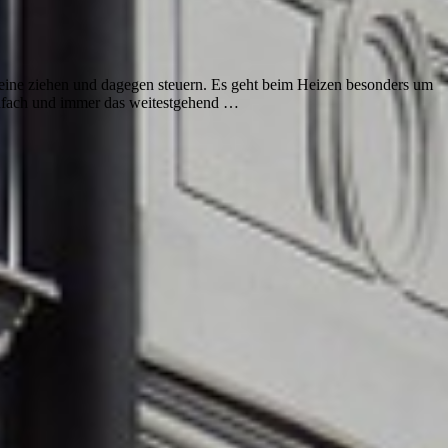
leine ziehen und dagegen steuern. Es geht beim Heizen besonders um
infach und immer das weitestgehend …