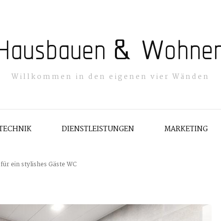
Hausbauen & Wohne
Willkommen in den eigenen vier Wänden
TECHNIK
DIENSTLEISTUNGEN
MARKETING
für ein stylishes Gäste WC